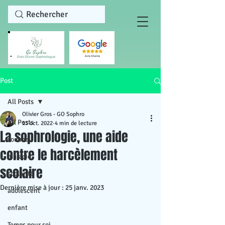
Rechercher
Post
All Posts
Olivier Gros - GO Sophro
All Posts
13 oct. 2022
4 min de lecture
La sophrologie, une aide
sommeil
contre le harcèlement
maladie
scolaire
scolarité
Dernière mise à jour :
25 janv. 2023
adolescent
enfant
Temps pour soi