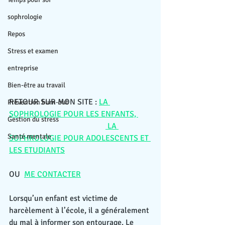
sophrologie
Repos
Stress et examen
entreprise
Bien-être au travail
RETOUR SUR MON SITE : 
LA 
Prévention burn-out
SOPHROLOGIE POUR LES ENFANTS, 
Gestion du stress
 LA 
Santé mentale
SOPHROLOGIE POUR ADOLESCENTS ET 
LES ETUDIANTS
OU
ME CONTACTER
Lorsqu’un enfant est victime de 
harcèlement à l’école, il a généralement 
du mal à informer son entourage. Le 