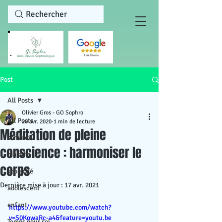
Rechercher
Post
All Posts
Olivier Gros - GO Sophro
All Posts
20 avr. 2020
1 min de lecture
Méditation de pleine
sommeil
conscience : harmoniser le
maladie
corps
scolarité
Dernière mise à jour :
17 avr. 2021
adolescent
enfant
https://www.youtube.com/watch?
v=S0KowaRc-a4&feature=youtu.be
Temps pour soi