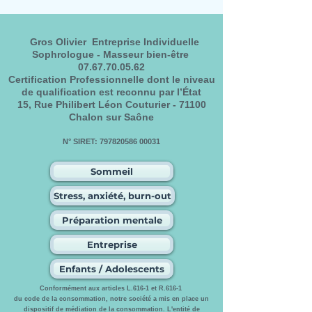
souvent.
la gestion du stre
entreprise à Chalo
Gros Olivier Entreprise Individuelle
Saône.
Sophrologue - Masseur bien-être
07.67.70.05.62
Certification Professionnelle dont le niveau
de qualification est reconnu par l’État
15, Rue Philibert Léon Couturier - 71100
Chalon sur Saône
N° SIRET:
797820586 00031
Sommeil
Stress, anxiété, burn-out
Préparation mentale
Entreprise
Enfants / Adolescents
Conformément aux articles L.616-1 et R.616-1
du code de la consommation, notre société a mis en place un
dispositif de médiation de la consommation. L'entité de