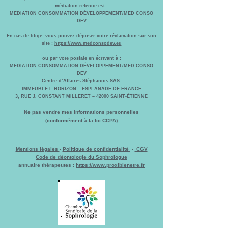
médiation retenue est :
MEDIATION CONSOMMATION DÉVELOPPEMENT/MED CONSO
DEV
En cas de litige, vous pouvez déposer votre réclamation sur son
site :
https://www.medconsodev.eu
ou par voie postale en écrivant à :
MEDIATION CONSOMMATION DÉVELOPPEMENT/MED CONSO
DEV
Centre d’Affaires Stéphanois SAS
IMMEUBLE L’HORIZON – ESPLANADE DE FRANCE
3, RUE J. CONSTANT MILLERET – 42000 SAINT-ÉTIENNE
Ne pas vendre mes informations personnelles
(conformément à la loi CCPA)
Mentions légales
-
Politique de confidentialité
-
CGV
Code de déontologie du Sophrologue
annuaire thérapeutes :
https://www.proxibienetre.fr