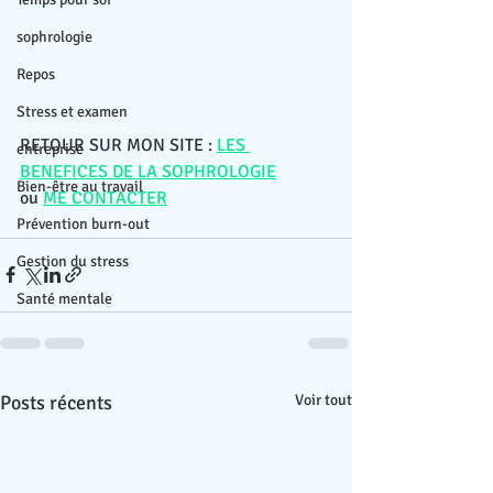
sophrologie
Repos
Stress et examen
RETOUR SUR MON SITE : 
LES 
entreprise
BENEFICES DE LA SOPHROLOGIE
Bien-être au travail
ou 
ME CONTACTER
Prévention burn-out
Gestion du stress
Santé mentale
Posts récents
Voir tout