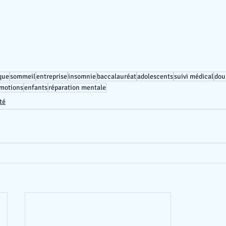
que
sommeil
entreprise
insomnie
baccalauréat
adolescents
suivi médical
dou
émotions
enfants
réparation mentale
té