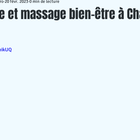
ro
20 févr. 2023
0 min de lecture
entreprise
Bien-être au travail
Prévention burn-o
e et massage bien-être à Ch
ntale
hikUQ