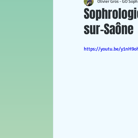
Olivier Gros - GO Soph
Repos
Stress et examen
Sophrologi
sur-Saône
Gestion du stress
Santé me
https://youtu.be/y1nH9o