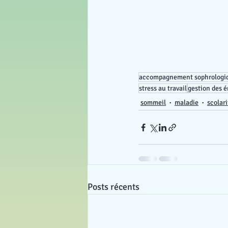
accompagnement sophrologi
stress au travail
gestion des 
sommeil
maladie
scolari
Posts récents