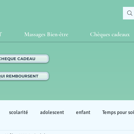
T
Massages Bien-être
Chèques cadeaux
 CHEQUE CADEAU
QUI REMBOURSENT
scolarité
adolescent
enfant
Temps pour so