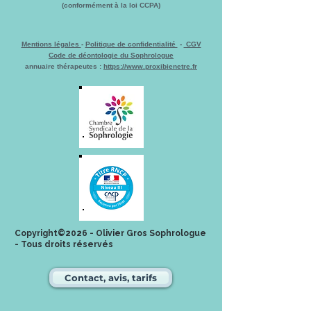
(conformément à la loi CCPA)
Mentions légales
-
Politique de confidentialité
-
CGV
Code de déontologie du Sophrologue
annuaire thérapeutes :
https://www.proxibienetre.fr
Copyright©2026 - Olivier Gros Sophrologue
- Tous droits réservés
Contact, avis, tarifs