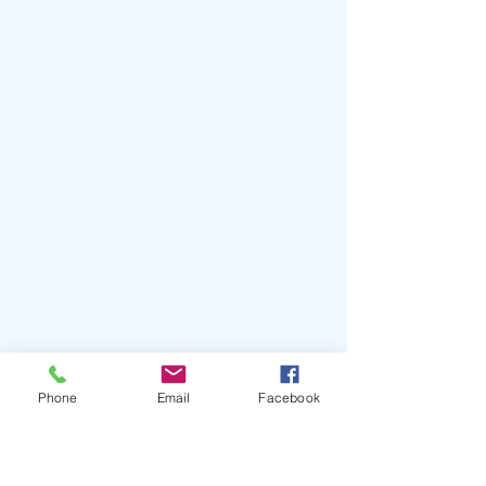
Phone
Email
Facebook
OLIVIER GROS
15 rue Philibert Léon