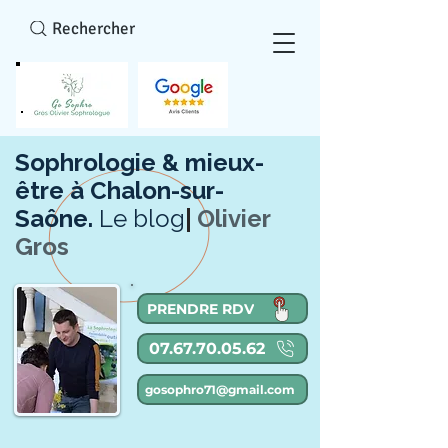
Rechercher
Sophrologie & mieux-
être à Chalon-sur-
Saône.
Le blog
Olivier
Gros
PRENDRE RDV
07.67.70.05.62
gosophro71@gmail.com